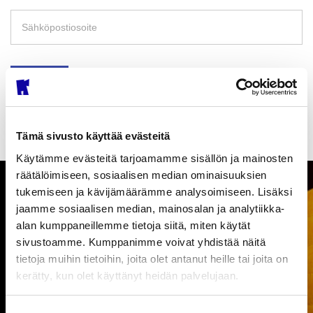
Tilaa
Tämä sivusto käyttää evästeitä
Käytämme evästeitä tarjoamamme sisällön ja mainosten
räätälöimiseen, sosiaalisen median ominaisuuksien
Kimmo Pyykkö -
tukemiseen ja kävijämäärämme analysoimiseen. Lisäksi
jaamme sosiaalisen median, mainosalan ja analytiikka-
taidemuseossa
alan kumppaneillemme tietoja siitä, miten käytät
sivustoamme. Kumppanimme voivat yhdistää näitä
tapahtuu
tietoja muihin tietoihin, joita olet antanut heille tai joita on
kerätty, kun olet käyttänyt heidän palvelujaan.
Ole hyvä ja täytä alla oleva lomake liittyäksesi postituslistalle.
Tähdellä merkityt kentät ovat pakollisia.