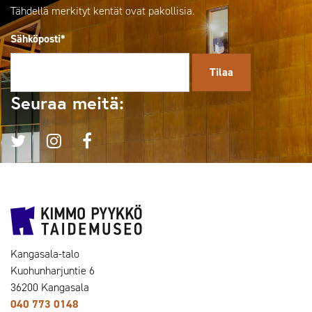
Tähdellä merkityt kentät ovat pakollisia.
Sähköposti*
Seuraa meitä:
Kangasala-talo
Kuohunharjuntie 6
36200 Kangasala
040 773 0148