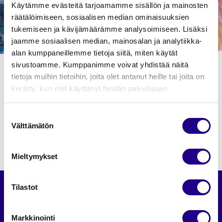
Käytämme evästeitä tarjoamamme sisällön ja mainosten
räätälöimiseen, sosiaalisen median ominaisuuksien
tukemiseen ja kävijämäärämme analysoimiseen. Lisäksi
jaamme sosiaalisen median, mainosalan ja analytiikka-
alan kumppaneillemme tietoja siitä, miten käytät
sivustoamme. Kumppanimme voivat yhdistää näitä
tietoja muihin tietoihin, joita olet antanut heille tai joita on
kerätty, kun olet käyttänyt heidän palvelujaan.
Suostumuksen
Välttämätön
valinta
Mieltymykset
Tilastot
Hyvä tietää
Markkinointi
Liput >
Saapumisohjeet >