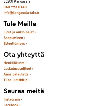
36200 Kangasala
040 773 0148
info@kangasala-talo.fi
Tule Meille
Liput ja aukioloajat ›
Saapuminen ›
Esteettömyys ›
Ota yhteyttä
Henkilökunta ›
Laskutusosoitteet ›
Anna palautetta ›
Tilaa uutiskirje ›
Seuraa meitä
Instagram ›
Facebook ›