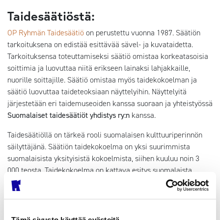
Taidesäätiöstä:
OP Ryhmän Taidesäätiö
on perustettu vuonna 1987. Säätiön
tarkoituksena on edistää esittävää sävel- ja kuvataidetta.
Tarkoituksensa toteuttamiseksi säätiö omistaa korkeatasoisia
soittimia ja luovuttaa niitä erikseen lainaksi lahjakkaille,
nuorille soittajille. Säätiö omistaa myös taidekokoelman ja
säätiö luovuttaa taideteoksiaan näyttelyihin. Näyttelyitä
järjestetään eri taidemuseoiden kanssa suoraan ja yhteistyössä
Suomalaiset taidesäätiöt yhdistys ry:n
kanssa.
Taidesäätiöllä on tärkeä rooli suomalaisen kulttuuriperinnön
säilyttäjänä. Säätiön taidekokoelma on yksi suurimmista
suomalaisista yksityisistä kokoelmista, siihen kuuluu noin 3
000 teosta. Taidekokoelma on kattava esitys suomalaista
taidehistoriaa sisältäen mm. maalauksia, veistoksia, grafiikkaa
ja tekstiilitaidetta 1800-luvun puolivälistä nykypäivään.
OP Ryhmän Taidesäätiön kokoelma myös velvoittaa. Kokoelma
Tämä sivusto käyttää evästeitä