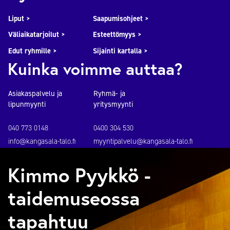
Liput >
Saapumisohjeet >
Väliaikatarjoilut >
Esteettömyys >
Edut ryhmille >
Sijainti kartalla >
Kuinka voimme auttaa?
Asiakaspalvelu ja
Ryhmä- ja
lipunmyynti
yritysmyynti
040 773 0148
0400 304 530
info@kangasala-talo.fi
myyntipalvelu@kangasala-talo.fi
Kimmo Pyykkö -
taidemuseossa
tapahtuu