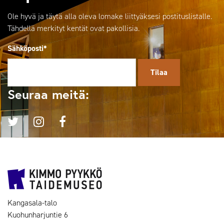
Ole hyvä ja täytä alla oleva lomake liittyäksesi postituslistalle.
Tähdellä merkityt kentät ovat pakollisia.
Sähköposti*
Seuraa meitä:
Kangasala-talo
Kuohunharjuntie 6