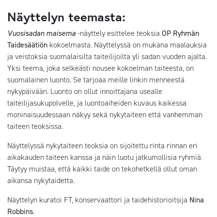
Näyttelyn teemasta:
Vuosisadan maisema
-näyttely esittelee teoksia
OP Ryhmän
Taidesäätiön
kokoelmasta. Näyttelyssä on mukana maalauksia
ja veistoksia suomalaisilta taiteilijoilta yli sadan vuoden ajalta.
Yksi teema, joka selkeästi nousee kokoelman taiteesta, on
suomalainen luonto. Se tarjoaa meille linkin menneestä
nykypäivään. Luonto on ollut innoittajana usealle
taiteilijasukupolvelle, ja luontoaiheiden kuvaus kaikessa
moninaisuudessaan näkyy sekä nykytaiteen että vanhemman
taiteen teoksissa.
Näyttelyssä nykytaiteen teoksia on sijoitettu rinta rinnan eri
aikakauden taiteen kanssa ja näin luotu jatkumollisia ryhmiä.
Täytyy muistaa, että kaikki taide on tekohetkellä ollut oman
aikansa nykytaidetta.
Näyttelyn kuratoi FT, konservaattori ja taidehistorioitsija
Nina
Robbins
.