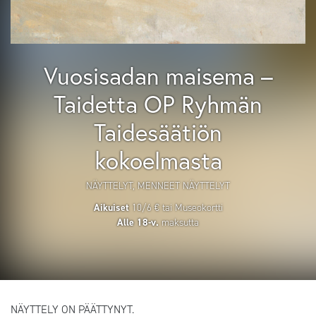
Vuosisadan maisema –
Taidetta OP Ryhmän
Taidesäätiön
kokoelmasta
NÄYTTELYT, MENNEET NÄYTTELYT
Aikuiset
10/6 € tai Museokortti
Alle 18-v.
maksutta
NÄYTTELY ON PÄÄTTYNYT.