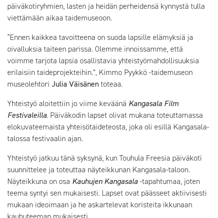
päiväkotiryhmien, lasten ja heidän perheidensä kynnystä tulla
viettämään aikaa taidemuseoon.
“Ennen kaikkea tavoitteena on suoda lapsille elämyksiä ja
oivalluksia taiteen parissa. Olemme innoissamme, että
voimme tarjota lapsia osallistavia yhteistyömahdollisuuksia
erilaisiin taideprojekteihin.”, Kimmo Pyykkö -taidemuseon
museolehtori
Julia Väisänen
toteaa.
Yhteistyö aloitettiin jo viime keväänä
Kangasala Film
Festivaleilla
. Päiväkodin lapset olivat mukana toteuttamassa
elokuvateemaista yhteisötaideteosta, joka oli esillä Kangasala-
talossa festivaalin ajan.
Yhteistyö jatkuu tänä syksynä, kun Touhula Freesia päiväkoti
suunnittelee ja toteuttaa näyteikkunan Kangasala-taloon.
Näyteikkuna on osa
Kauhujen Kangasala
-tapahtumaa, joten
teema syntyi sen mukaisesti. Lapset ovat päässeet aktiivisesti
mukaan ideoimaan ja he askartelevat koristeita ikkunaan
kauhuteeman mukaisesti.