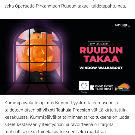
sekä Operaatio Pirkanmaan Ruudun takaa -taidetapahtumaa.
Kummipäiväkotisopimus Kimmo Pyykkö -taidemuseon ja
taideteemaisen
päiväkoti Touhula Freesian
välillä kirjoitettiin
kesäkuussa. Kummipäiväkotitoiminnan tarkoituksena on luoda
siteet kestävään yhteistyöhön, ja tavoitteena on tarjota
mahdollisuuksia taidekasvatukseen sekä madaltaa