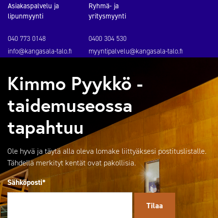
Asiakaspalvelu ja
Ryhmä- ja
lipunmyynti
yritysmyynti
040 773 0148
0400 304 530
info@kangasala-talo.fi
myyntipalvelu@kangasala-talo.fi
Kimmo Pyykkö -
taidemuseossa
tapahtuu
Ole hyvä ja täytä alla oleva lomake liittyäksesi postituslistalle.
Tähdellä merkityt kentät ovat pakollisia.
Sähköposti*