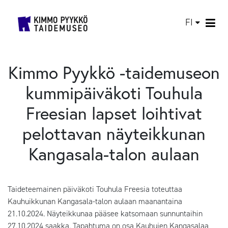
FI
Kimmo Pyykkö -taidemuseon
kummipäiväkoti Touhula
Freesian lapset loihtivat
pelottavan näyteikkunan
Kangasala-talon aulaan
Taideteemainen päiväkoti Touhula Freesia toteuttaa
Kauhuikkunan Kangasala-talon aulaan maanantaina
21.10.2024. Näyteikkunaa pääsee katsomaan sunnuntaihin
27.10.2024 saakka. Tapahtuma on osa Kauhujen Kangasalaa