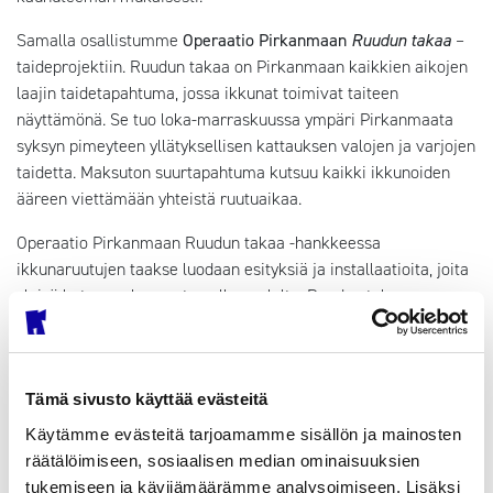
Samalla osallistumme
Operaatio Pirkanmaan
Ruudun takaa
–
taideprojektiin. Ruudun takaa on Pirkanmaan kaikkien aikojen
laajin taidetapahtuma, jossa ikkunat toimivat taiteen
näyttämönä. Se tuo loka-marraskuussa ympäri Pirkanmaata
syksyn pimeyteen yllätyksellisen kattauksen valojen ja varjojen
taidetta. Maksuton suurtapahtuma kutsuu kaikki ikkunoiden
ääreen viettämään yhteistä ruutuaikaa.
Operaatio Pirkanmaan Ruudun takaa -hankkeessa
ikkunaruutujen taakse luodaan esityksiä ja installaatioita, joita
yleisö katsoo rakennusten ulkopuolelta. Ruudun takaa -
päätapahtuma on 24.–26. lokakuuta järjestettävä festivaali,
joka käynnistää
Tampereen Valoviikot
. Tarkoitus on innostaa
mukaan alueen hoivayksiköt sekä koulut ja varhaiskasvatus
yhteisöllisillä tempauksilla. Ruudun takaa levittäytyy ympäri
Tämä sivusto käyttää evästeitä
Pirkanmaata: loka-marraskuussa ikkunoissa voi nähdä taidetta
Käytämme evästeitä tarjoamamme sisällön ja mainosten
20 kunnassa yli 1000 tekijän voimanponnistuksena.
räätälöimiseen, sosiaalisen median ominaisuuksien
tukemiseen ja kävijämäärämme analysoimiseen. Lisäksi