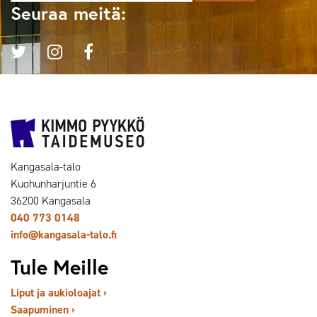
Seuraa meitä:
Kangasala-talo
Kuohunharjuntie 6
36200 Kangasala
040 773 0148
info@kangasala-talo.fi
Tule Meille
Liput ja aukioloajat ›
Saapuminen ›